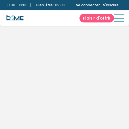
:
10:00 - 13:00
|
Bien-Être
:
09:00 - 21:00
|
Se connecter
Bassin Ludique
S'inscrire
:
10:00 - 13:0
Plaisir d'offrir