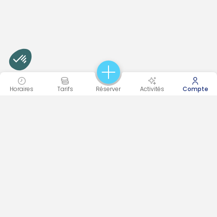
Horaires
Tarifs
Réserver
Activités
Compte
INSCRIVEZ-VOUS À NOTRE NEWSLETTER
Recevez toutes nos informations directement dans votre
boite mail et ne manquez plus aucune actualité !
En vous inscrivant, vous acceptez notre
politique de