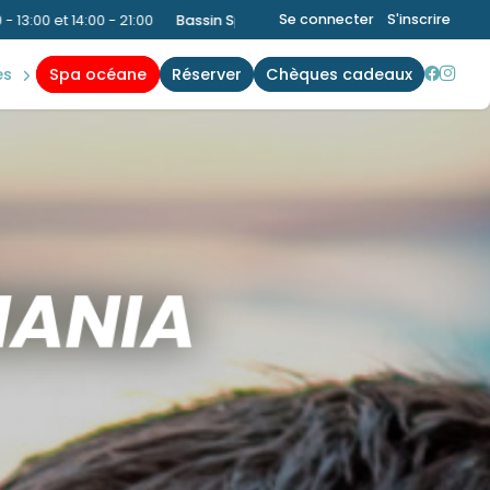
Se connecter
S'inscrire
ssin Sportif
:
10:00 - 13:00
|
Bien-Être
:
09:00 - 21:00
|
Bassin Ludi
es
spa océane
réserver
chèques cadeaux
MANIA