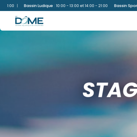
:
10:00 - 13:00 et 14:00 - 21:00
Bassin Sportif
:
10:00 - 13:00
|
Bien-Ê
STAG