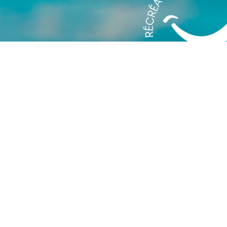
APPRENTISSAGE
Catégorie(s)
 et aisance aquatique
9h45 (1 semaine)
 dans un cadre sécurisé et adapté aux tout-petits.