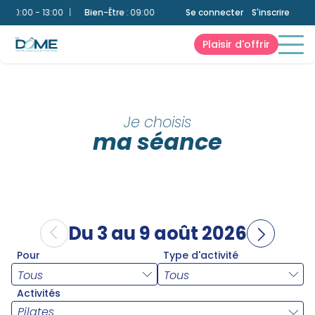
10:00 - 13:00
|
Bien-Être
:
09:00 - 21:00
|
Se connecter
Bassin Ludique
S'inscrire
:
10:00 - 13:00
Plaisir d'offrir
Je choisis
ma séance
Du 3 au 9 août 2026
Pour
Type d'activité
Activités
Pilates