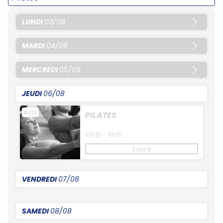
LUNDI
03/08
MARDI
04/08
MERCREDI
05/08
JEUDI
06/08
1/22
PILATES
10h15 - 11h15
Expiré
VENDREDI
07/08
SAMEDI
08/08