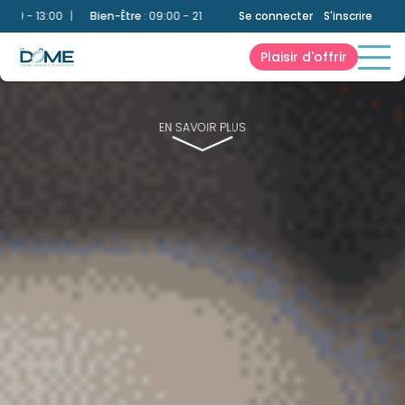
 13:00
|
Bien-Être
:
09:00 - 21:00
|
Bassin Ludique
Se connecter
:
10:00 - 13:00 et 14:
S'inscrire
Plaisir d'offrir
EN SAVOIR PLUS