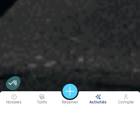
Horaires
Tarifs
Réserver
Activités
Compte
60 MIN
TONIC